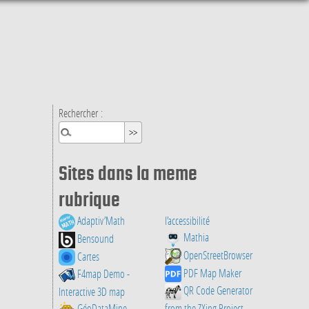
Rechercher :
Sites dans la meme
rubrique
Adaptiv’Math
l’accessibilité
Mathia
Bensound
OpenStreetBrowser
Cartes
PDF Map Maker
F4map Demo -
QR Code Generator
Interactive 3D map
GéoDataMine
from the ZXing Project