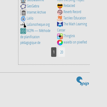
Redacted
GeoGebra
Reverb Record
Internet Archive
Tactileo Éducation
Lalilo
The Math Learning
LaSonotheque.org
Center
M2PA — Méthode
Thinglink
de planification
waielbi on pixelfed
pédagogique de
1
20