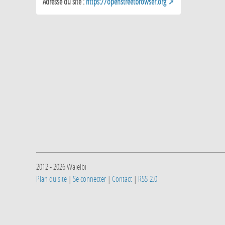
Adresse du site :
https://openstreetbrowser.org
2012 - 2026 Waielbi
Plan du site
|
Se connecter
|
Contact
|
RSS 2.0