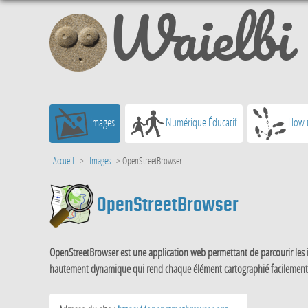
Waielbi
Images
Numérique Éducatif
How t
Accueil
>
Images
>
OpenStreetBrowser
OpenStreetBrowser
OpenStreetBrowser est une application web permettant de parcourir les inf
hautement dynamique qui rend chaque élément cartographié facilement acc