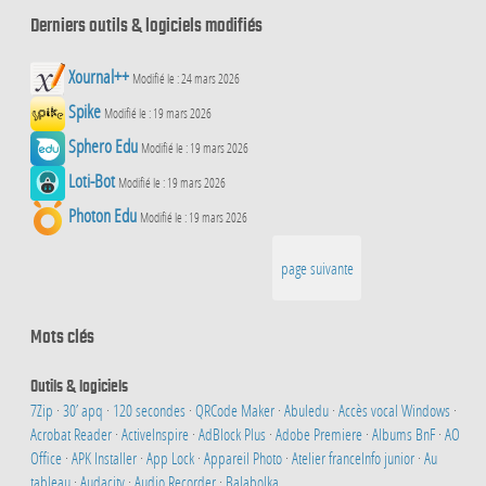
Derniers outils & logiciels modifiés
Xournal++
Modifié le : 24 mars 2026
Spike
Modifié le : 19 mars 2026
Sphero Edu
Modifié le : 19 mars 2026
Loti-Bot
Modifié le : 19 mars 2026
Photon Edu
Modifié le : 19 mars 2026
page suivante
Mots clés
Outils & logiciels
7Zip
·
30’ apq
·
120 secondes
·
QRCode Maker
·
Abuledu
·
Accès vocal Windows
·
Acrobat Reader
·
ActiveInspire
·
AdBlock Plus
·
Adobe Premiere
·
Albums BnF
·
AO
Office
·
APK Installer
·
App Lock
·
Appareil Photo
·
Atelier franceInfo junior
·
Au
tableau
·
Audacity
·
Audio Recorder
·
Balabolka