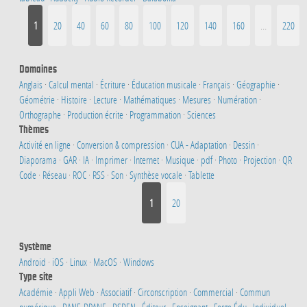
1
20
40
60
80
100
120
140
160
…
220
Domaines
Anglais
·
Calcul mental
·
Écriture
·
Éducation musicale
·
Français
·
Géographie
·
Géométrie
·
Histoire
·
Lecture
·
Mathématiques
·
Mesures
·
Numération
·
Orthographe
·
Production écrite
·
Programmation
·
Sciences
Thèmes
Activité en ligne
·
Conversion & compression
·
CUA - Adaptation
·
Dessin
·
Diaporama
·
GAR
·
IA
·
Imprimer
·
Internet
·
Musique
·
pdf
·
Photo
·
Projection
·
QR
Code
·
Réseau
·
ROC
·
RSS
·
Son
·
Synthèse vocale
·
Tablette
1
20
Système
Android
·
iOS
·
Linux
·
MacOS
·
Windows
Type site
Académie
·
Appli Web
·
Associatif
·
Circonscription
·
Commercial
·
Commun