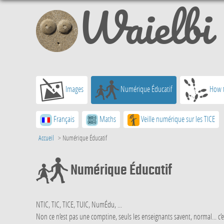
Waielbi
Images
Numérique Éducatif
How t
Français
Maths
Veille numérique sur les TICE
Accueil
>
Numérique Éducatif
Numérique Éducatif
NTIC, TIC, TICE, TUIC, NumÉdu, ...
Non ce n’est pas une comptine, seuls les enseignants savent, normal... c’est 