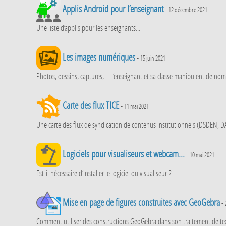
Applis Android pour l’enseignant
-
12 décembre 2021
Une liste d’applis pour les enseignants...
Les images numériques
-
15 juin 2021
Photos, dessins, captures, ... l’enseignant et sa classe manipulent de nomb
Carte des flux TICE
-
11 mai 2021
Une carte des flux de syndication de contenus institutionnels (DSDEN, D
Logiciels pour visualiseurs et webcam...
-
10 mai 2021
Est-il nécessaire d’installer le logiciel du visualiseur ?
Mise en page de figures construites avec GeoGebra
-
Comment utiliser des constructions GeoGebra dans son traitement de text