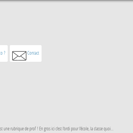
o ?
Contact
une rubrique de prof ! En gros ici c’est l’ordi pour l’école, la classe quoi...