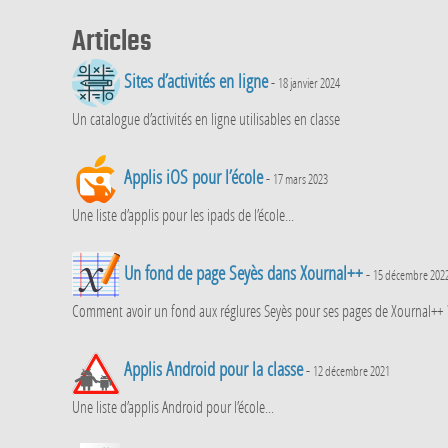
Articles
Sites d’activités en ligne
-
18 janvier 2024
Un catalogue d’activités en ligne utilisables en classe
Applis iOS pour l’école
-
17 mars 2023
Une liste d’applis pour les ipads de l’école...
Un fond de page Seyès dans Xournal++
-
15 décembre 202
Comment avoir un fond aux réglures Seyès pour ses pages de Xournal++ 
Applis Android pour la classe
-
12 décembre 2021
Une liste d’applis Android pour l’école...