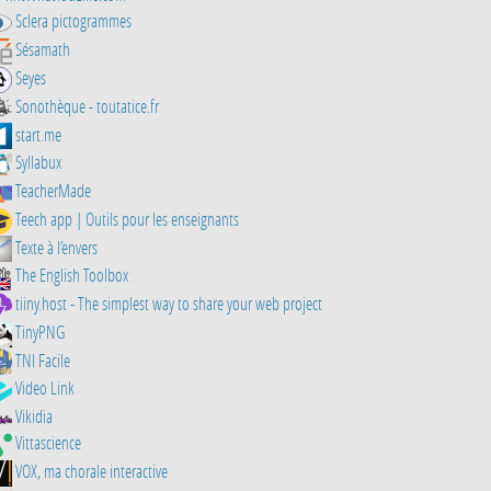
Sclera pictogrammes
Sésamath
Seyes
Sonothèque - toutatice.fr
start.me
Syllabux
TeacherMade
Teech app | Outils pour les enseignants
Texte à l’envers
The English Toolbox
tiiny.host - The simplest way to share your web project
TinyPNG
TNI Facile
Video Link
Vikidia
Vittascience
VOX, ma chorale interactive