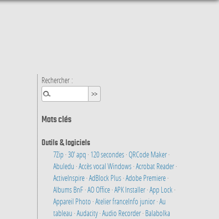
Rechercher :
Mots clés
Outils & logiciels
7Zip
·
30’ apq
·
120 secondes
·
QRCode Maker
·
Abuledu
·
Accès vocal Windows
·
Acrobat Reader
·
ActiveInspire
·
AdBlock Plus
·
Adobe Premiere
·
Albums BnF
·
AO Office
·
APK Installer
·
App Lock
·
Appareil Photo
·
Atelier franceInfo junior
·
Au
tableau
·
Audacity
·
Audio Recorder
·
Balabolka