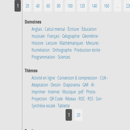
1
20
40
60
80
100
120
140
160
…
22
Domaines
Anglais
·
Calcul mental
·
Écriture
·
Éducation
musicale
·
Français
·
Géographie
·
Géométrie
·
Histoire
·
Lecture
·
Mathématiques
·
Mesures
·
Numération
·
Orthographe
·
Production écrite
·
Programmation
·
Sciences
Thèmes
Activité en ligne
·
Conversion & compression
·
CUA -
Adaptation
·
Dessin
·
Diaporama
·
GAR
·
IA
·
Imprimer
·
Internet
·
Musique
·
pdf
·
Photo
·
Projection
·
QR Code
·
Réseau
·
ROC
·
RSS
·
Son
·
Synthèse vocale
·
Tablette
1
20