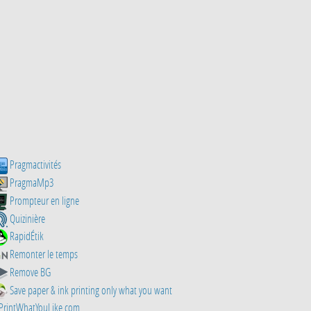
Pragmactivités
PragmaMp3
Prompteur en ligne
Quizinière
RapidÉtik
Remonter le temps
Remove BG
Save paper & ink printing only what you want
PrintWhatYouLike.com