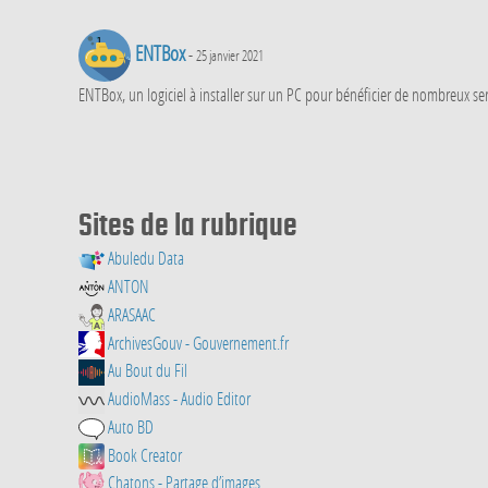
ENTBox
-
25 janvier 2021
ENTBox, un logiciel à installer sur un PC pour bénéficier de nombreux serv
Sites de la rubrique
Abuledu Data
ANTON
ARASAAC
ArchivesGouv - Gouvernement.fr
Au Bout du Fil
AudioMass - Audio Editor
Auto BD
Book Creator
Chatons - Partage d’images