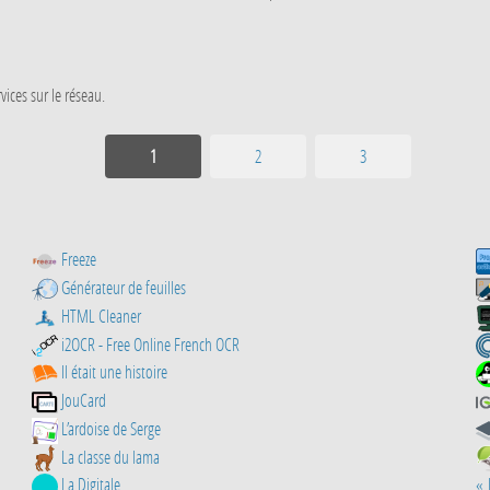
ices sur le réseau.
1
2
3
Freeze
Générateur de feuilles
HTML Cleaner
i2OCR - Free Online French OCR
Il était une histoire
JouCard
L’ardoise de Serge
La classe du lama
La Digitale
« 