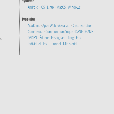
Système
Android
·
iOS
·
Linux
·
MacOS
·
Windows
Type site
Académie
·
Appli Web
·
Associatif
·
Circonscription
·
Commercial
·
Commun numérique
·
DANE-DRANE
·
DSDEN
·
Éditeur
·
Enseignant
·
Forge Édu
·
s...
Individuel
·
Institutionnel
·
Ministeriel