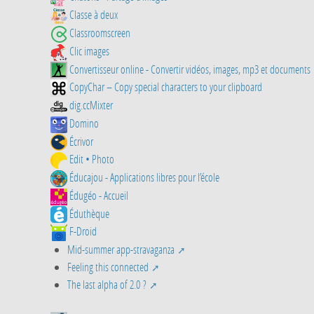
Classe à deux
Classroomscreen
Clic images
Convertisseur online - Convertir vidéos, images, mp3 et documents
CopyChar – Copy special characters to your clipboard
dig.ccMixter
Domino
Écrivor
Edit • Photo
Éducajou - Applications libres pour l’école
Édugéo - Accueil
Éduthèque
F-Droid
Mid-summer app-stravaganza
Feeling this connected
The last alpha of 2.0 ?