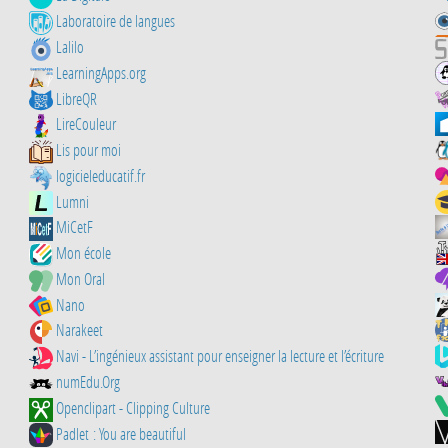
Laboratoire de langues
Lalilo
LearningApps.org
LibreQR
LireCouleur
Lis pour moi
logicieleducatif.fr
Lumni
MiCetF
Mon école
Mon Oral
Nano
Narakeet
Navi - L’ingénieux assistant pour enseigner la lecture et l’écriture
numEdu.Org
Openclipart - Clipping Culture
Padlet : You are beautiful