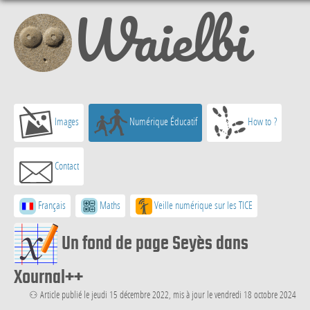
Waielbi
Images
Numérique Éducatif
How to ?
Contact
Français
Maths
Veille numérique sur les TICE
Un fond de page Seyès dans
Xournal++
⚇ Article publié le jeudi 15 décembre 2022, mis à jour le vendredi 18 octobre 2024