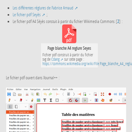
Les différentes réglures de Fabrice Arnaud
Le fichier pdf Seyès
;
Le fichier pdf A4 Séyès constuit à partir du fichier Wikimedia Commons
[
2
]
:
Page blanche A4 reglure Seyes
Fichier pdf construit à partir du fichier
svg de
Cdang
sur cette page :
https://commons.wikimedia.org/wiki/File:Page_blanche_A4_reglu
Le fichier pdf ouvert dans Xournal++ :