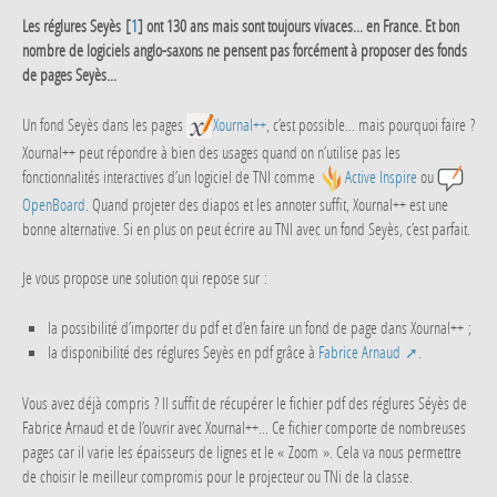
Les réglures Seyès
[
1
]
ont 130 ans mais sont toujours vivaces... en France. Et bon
nombre de logiciels anglo-saxons ne pensent pas forcément à proposer des fonds
de pages Seyès...
Un fond Seyès dans les pages
Xournal++
, c’est possible... mais pourquoi faire ?
Xournal++ peut répondre à bien des usages quand on n’utilise pas les
fonctionnalités interactives d’un logiciel de TNI comme
Active Inspire
ou
OpenBoard
. Quand projeter des diapos et les annoter suffit, Xournal++ est une
bonne alternative. Si en plus on peut écrire au TNI avec un fond Seyès, c’est parfait.
Je vous propose une solution qui repose sur :
la possibilité d’importer du pdf et d’en faire un fond de page dans Xournal++ ;
la disponibilité des réglures Seyès en pdf grâce à
Fabrice Arnaud
.
Vous avez déjà compris ? Il suffit de récupérer le fichier pdf des réglures Séyès de
Fabrice Arnaud et de l’ouvrir avec Xournal++... Ce fichier comporte de nombreuses
pages car il varie les épaisseurs de lignes et le « Zoom ». Cela va nous permettre
de choisir le meilleur compromis pour le projecteur ou TNi de la classe.