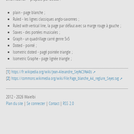
plain - page blanche ;
Ruled - les lignes classiques anglo-saxonnes ;
Ruled with vertical line, la page par défaut avec sa marge rouge à gauche ;
Staves - des portées musicales ;
Graph - un quadrillage carré genre 5x5
Dotted - pointé ;
Isometric dotted - pagé pointée triangle ;
Isometric Graphe - page lignée triangle ;
[
1
]
https://fr.wikipedia.org/wiki/Jean-Alexandre_Sey%C3%A8s
[
2
]
https://commons.wikimedia.org/wiki/File:Page_blanche_A4_reglure_Seyes.svg
2012 - 2026 Waielbi
Plan du site
|
Se connecter
|
Contact
|
RSS 2.0