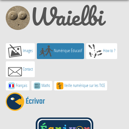
Waielbi
Images
Numérique Éducatif
How to ?
Contact
Français
Maths
Veille numérique sur les TICE
Écrivor