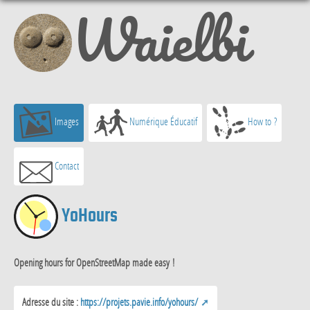
Waielbi
Images
Numérique Éducatif
How to ?
Contact
YoHours
Opening hours for OpenStreetMap made easy !
Adresse du site :
https://projets.pavie.info/yohours/