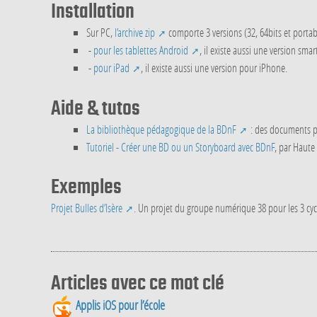
Installation
Sur PC,
l’archive zip
comporte 3 versions (32, 64bits et portabl
-
pour les tablettes Android
, il existe aussi une version sma
-
pour iPad
, il existe aussi une version pour iPhone.
Aide & tutos
La bibliothèque pédagogique de la BDnF
: des documents po
Tutoriel - Créer une BD ou un Storyboard avec BDnF
, par Haute
Exemples
Projet Bulles d’Isère
. Un projet du groupe numérique 38 pour les 3 cyc
Articles avec ce mot clé
Applis iOS pour l’école