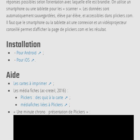
réponses possibles selon l’orientation avec laquelle elle est brandie. On utilise un
smartphone ou une tablette pour les « scanner ». Les données sont
automatiquement sauvegardées, élève par élève, et accessibles dans plickers.com.
Il faut que le smartphone ou la tablette ait une connexion et un vidéoprojecteur
conseillé permet d’afficher la page de plickers.com et les résultat.
Installation
-
Pour Android
;
-
Pour iOS
.
Aide
Les cartes à imprimer
;
Les média fiches (ac-creteil, 2016) :
Plickers : des quiz à la carte
;
médiafiches liées à Plickers
;
« Une minute chrono : présentation de Plickers » :