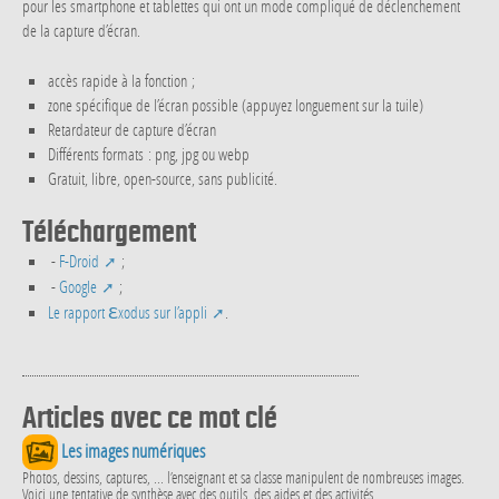
pour les smartphone et tablettes qui ont un mode compliqué de déclenchement
de la capture d’écran.
accès rapide à la fonction ;
zone spécifique de l’écran possible (appuyez longuement sur la tuile)
Retardateur de capture d’écran
Différents formats : png, jpg ou webp
Gratuit, libre, open-source, sans publicité.
Téléchargement
-
F-Droid
;
-
Google
;
Le rapport ℇxodus sur l’appli
.
Articles avec ce mot clé
Les images numériques
Photos, dessins, captures, ... l’enseignant et sa classe manipulent de nombreuses images.
Voici une tentative de synthèse avec des outils, des aides et des activités...