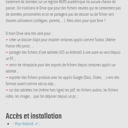
traitement de données sur un registre RGPD académique n’a aucune chance de
passer. On n’utilisera le Drive que pour des fichiers neutres qui ne contiennent pas
de données personnelles et on ne partagera pas de dossier ou de fichier vers
d’autres utilisateurs (collègues, parents, ...). Mais alors pour quoi faire ?
Et bien Drive sera très utile pour :
–
créer un dossier d’apk pour installer certaines applis comme Tuxbot, L’Atelier
France Info Junior, ...
–
partager des fichiers d’une tablette (iOS ou Android) à une autre ou vers/depuis
un PC ;
–
servir de réceptacle pour des exports de fichiers depuis certaines applis sur
tablette ;
–
exporter des fichiers produits avec les applis Google (Docs, Slides, ...) vers des
formats ouvert comme odt ou odp ;
–
sur des tablettes lire (même hors ligne) les pdf, les fichiers audios, les fichiers
vidéo, les images... que l’on déposer depuis un pc ;
...
Accès et installation
-
Pour Android
;