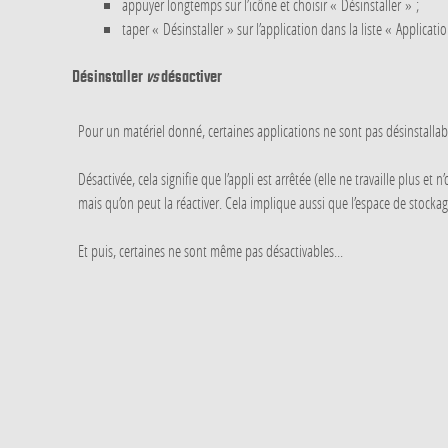
appuyer longtemps sur l’icône et choisir « Désinstaller » ;
taper « Désinstaller » sur l’application dans la liste « Applicat
Désinstaller
vs
désactiver
Pour un matériel donné, certaines applications ne sont pas désinstallab
Désactivée, cela signifie que l’appli est arrêtée (elle ne travaille plus e
mais qu’on peut la réactiver. Cela implique aussi que l’espace de stockag
Et puis, certaines ne sont même pas désactivables...