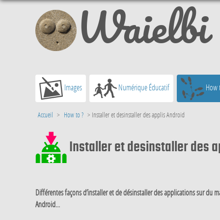
Waielbi
Images
Numérique Éducatif
How t
Accueil
>
How to ?
>
Installer et desinstaller des applis Android
Installer et desinstaller des 
Différentes façons d’installer et de désinstaller des applications sur du 
Android...