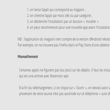
on lance l’appli qui correspond au magasin ;
on cherche l’appli par mots clés ou par catégorie ;
on déclenche l’installation par un bouton « Installer »
on peut recommencer pour une nouvelle app avant l’installation
NB : l’application du magasin tient compte de la version d’Android nécessa
Par exemple, on ne trouvera pas Firefox dans le Play Store d’une tablette
Manuellement
Certaines applis ne figurent pas (ou plus) sur les dépôts. Il faut les inst
qui est une archive avec l’extension apk.
À la fin du téléchargement, si on clique sur « Ouvrir », on devrait avoir
provenant de cette source n’est pas autorisée sur ce téléphone » suivi 