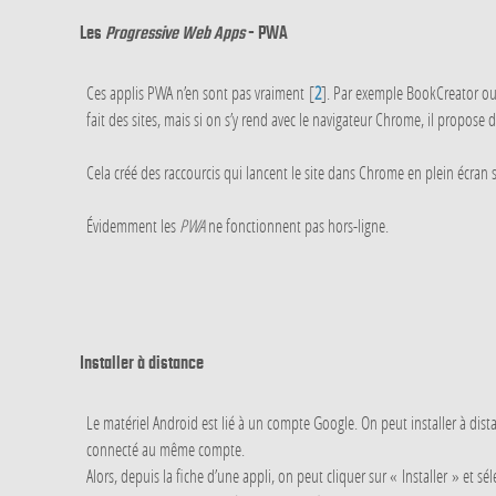
Les
Progressive Web Apps
- PWA
Ces applis PWA n’en sont pas vraiment
[
2
]
. Par exemple BookCreator ou
fait des sites, mais si on s’y rend avec le navigateur Chrome, il propose de
Cela créé des raccourcis qui lancent le site dans Chrome en plein écran
Évidemment les
PWA
ne fonctionnent pas hors-ligne.
Installer à distance
Le matériel Android est lié à un compte Google. On peut installer à dist
connecté au même compte.
Alors, depuis la fiche d’une appli, on peut cliquer sur « Installer » et sé