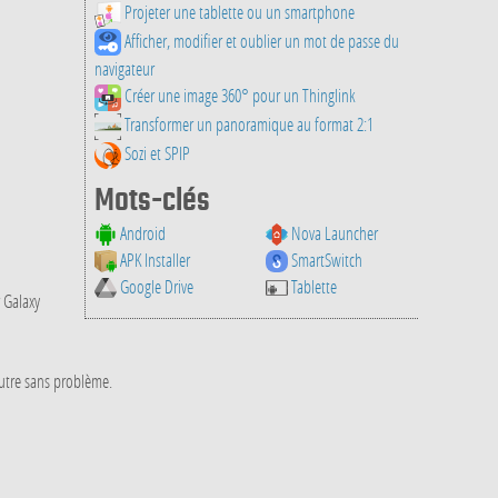
Projeter une tablette ou un smartphone
Afficher, modifier et oublier un mot de passe du
navigateur
Créer une image 360° pour un Thinglink
Transformer un panoramique au format 2:1
Sozi et SPIP
Mots-clés
Android
Nova Launcher
APK Installer
SmartSwitch
Google Drive
Tablette
r Galaxy
 autre sans problème.