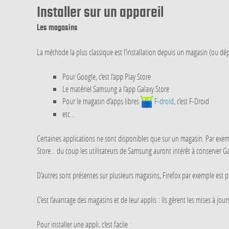
Installer sur un appareil
Les magasins
La méthode la plus classique est l’installation depuis un magasin (ou dép
Pour Google, c’est l’app Play Store
Le matériel Samsung a l’app Galaxy Store
Pour le magasin d’apps libres
F-droid
, c’est F-Droid
etc...
Certaines applications ne sont disponibles que sur un magasin. Par exempl
Store... du coup les utilisateurs de Samsung auront intérêt à conserver Ga
D’autres sont présentes sur plusieurs magasins, Firefox par exemple est prés
C’est l’avantage des magasins et de leur applis : ils gèrent les mises à jour
Pour installer une appli, c’est facile :