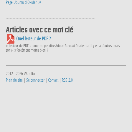
Page Ubuntu d’Okular
.
Articles avec ce mot clé
Quel lecteur de PDF ?
« Lecteur de PDF » pour ne pas dire Adobe Acrobat Reader car il y en a d’autres, mais
sont-ils forcément moins bien ?
2012 - 2026 Waielbi
Plan du site
|
Se connecter
|
Contact
|
RSS 2.0