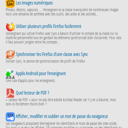
Les images numériques
Photos, dessins, captures, ... l’enseignant et sa classe manipulent de nombreuses images.
Voici une tentative de synthèse avec des outils, des aides et des activités...
Utiliser plusieurs profils Firefox facilement
L’enseignant qui utilise Firefox avec Sync a besoin d’utiliser le compte de sa classe sur sa
machine personnelle tout en gardant les éléments synchronisés bien cloisonnés. Pour cela
il faut pouvoir jongler entre les comptes...
Synchroniser les Firefox d’une classe avec Sync
Utiliser Sync, le service de synchronisation de profil de Firefox
Applis Android pour l’enseignant
Une liste d’applis pour les enseignants...
Quel lecteur de PDF ?
« Lecteur de PDF » pour ne pas dire Adobe Acrobat Reader car il y en a d’autres, mais
sont-ils forcément moins bien ?
Afficher, modifier et oublier un mot de passe du navigateur
Les navigateurs proposent d’enregistrer les identifiants et mots de passe des sites visités.
Oui mais si je veux les afficher ? Et comment modifier ou supprimer un des identifiants ou